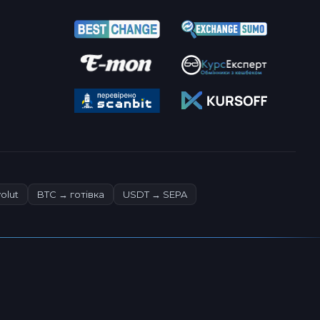
olut
BTC → готівка
USDT → SEPA