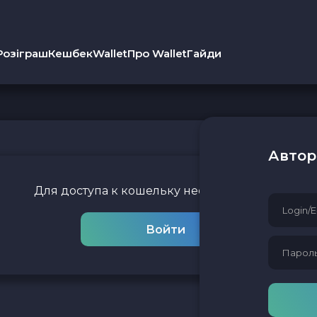
Розіграш
Кешбек
Wallet
Про Wallet
Гайди
Автор
Для доступа к кошельку необходимо войти
Войти