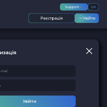
Support
UA
Реєстрація
Увійти
изація
Увійти