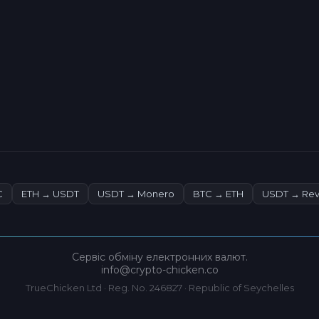
C
ETH → USDT
USDT → Monero
BTC → ETH
USDT → Rev
Сервіс обміну електронних валют.
info@crypto-chicken.co
TrueChicken Ltd · Reg. No. 246827 · Republic of Seychelles