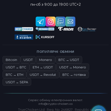
пн-сб з 9:00 до 19:00 UTC+2
ПОПУЛЯРНІ ОБМІНИ
Bitcoin
USDT
Monero
BTC → USDT
USDT → BTC
ETH → USDT
USDT → Monero
BTC → ETH
USDT → Revolut
BTC → готівка
USDT → SEPA
Сервіс обміну електронних валют.
info@crypto-chicken.co
TrueChicken Ltd · Reg. No. 246827 · Republic of