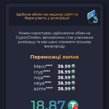
Здійсни обмін на нашому сайті та
бери участь у розіграші!
Кожен користувач, здійснюючи обмін на
CryptoChicken, автоматично стає учасником
розіграшу та має шанс отримати грошову
винагороду
Переможці липня
Maco****
38.99
cryp****
38.99
noja****
38.99
neya****
38.99
azmx****
38.99
18.87