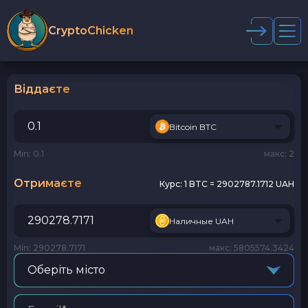
CryptoChicken
Віддаєте
Bitcoin BTC
Min: 0.1
макс: 2
Отримаєте
Курс:
1 BTC = 2902787.1712 UAH
Наличные UAH
Min: 290278.7171
макс: 5805574.3424
Оберіть місто