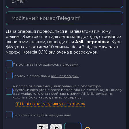
Дана операція проводиться в напівавтоматичному
режимі. З метою протидії легалізації доходів, отриманих
злочинним шляхом, проводиться
AML-перевірка
. Курс
фіксується протягом 10 хвилин після 2 підтверджень в
мережі. Комісія 0,1% включена в розрахунок.
Я прочитав і погоджуюсь з
умовами
Згоден з правилами
AML перевірки
Я перевірив гаманець відправника в оператора
CryptoChicken (для Monero перевірка не потрібна); в іншому
разі усвідомлюю та приймаю ризики AML-блокування
коштів з боку кастодіального сервісу
ⓘ Навіщо це і як уникнути затримок
Не запам'ятовувати введені дані