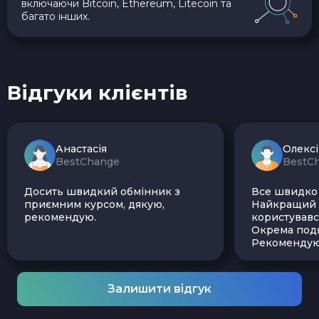
включаючи Bitcoin, Ethereum, Litecoin та
багато інших.
Відгуки клієнтів
Анастасія
Олекс
BestChange
BestC
Досить швидкий обмінник з
Все швидко і
приємним курсом, дякую,
Найкращий з
рекомендую.
користувавс
Окрема подя
Рекомендую
Залишити відгук