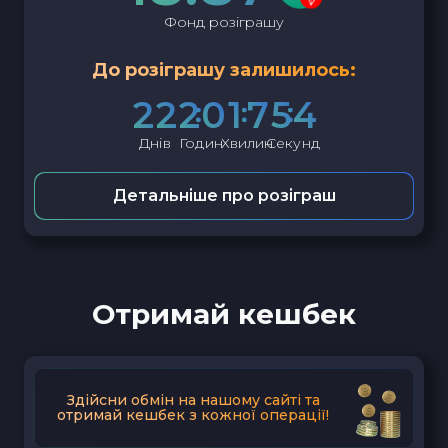
Фонд розіграшу
До розіграшу залишилось:
2
2
2
0
1
7
5
3
Днів
Годин
Хвилин
Секунд
Детальніше про розіграш
Отримай кешбек
Здійсни обмін на нашому сайті та
отримай кешбек з кожної операції!