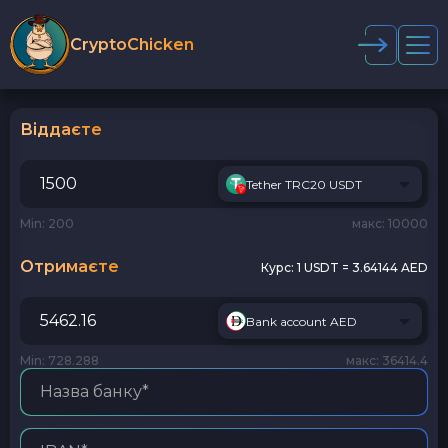
CryptoChicken
Віддаєте
Tether TRC20 USDT
Min: 200
макс: 10000
Отримаєте
Курс:
1 USDT = 3.64144 AED
Bank account AED
Min: 728.288
макс: 36414.4