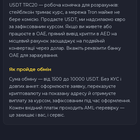
USDT TRC20 — робоча конячка для розрахунків:
стейблкоїн тримає курс, а мережа Tron майже не
бере комісію. Продаєте USDT, ми надсилаємо євро
за зафіксованим курсом. Якщо ви живете або
працюєте в ОАЕ, прямий вивід крипти в AED на
місцевий рахунок заощаджує на подвійній
конвертації через долар. Вкажіть реквізити банку
ОАЕ для зарахування.
Як пройде обмін
Сума обміну — від 1500 до 10000 USDT. Без KYC і
довгих анкет: оформлюєте заявку, переказуєте
криптовалюту на показану адресу й отримуєте
виплату за курсом, зафіксованим під час оформлення.
Кожен вхідний платіж проходить AML-перевірку —
це захищає і вас, і сервіс.