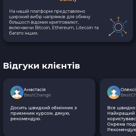
На нашій платформі представлено
широкий вибір напрямків для обміну
більшості відомих криптовалют,
включаючи Bitcoin, Ethereum, Litecoin та
багато інших.
Відгуки клієнтів
Анастасія
Олекс
BestChange
BestC
Досить швидкий обмінник з
Все швидко і
приємним курсом, дякую,
Найкращий з
рекомендую.
користувавс
Окрема подя
Рекомендую