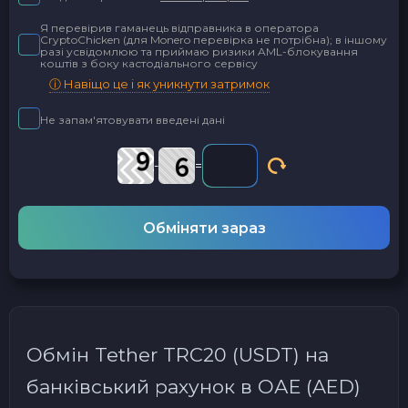
Я перевірив гаманець відправника в оператора
CryptoChicken (для Monero перевірка не потрібна); в іншому
разі усвідомлюю та приймаю ризики AML-блокування
коштів з боку кастодіального сервісу
ⓘ Навіщо це і як уникнути затримок
Не запам'ятовувати введені дані
-
=
Обміняти зараз
Обмін Tether TRC20 (USDT) на
банківський рахунок в ОАЕ (AED)