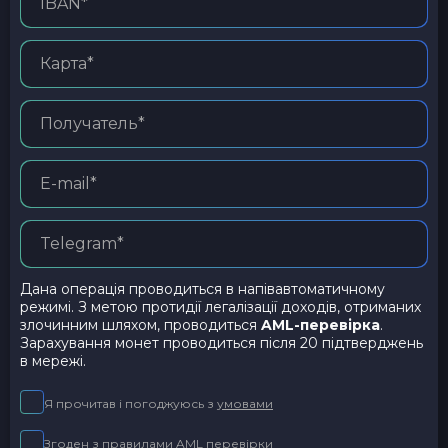
Дана операція проводиться в напівавтоматичному
режимі. З метою протидії легалізації доходів, отриманих
злочинним шляхом, проводиться
AML-перевірка
.
Зарахування монет проводиться після 20 підтверджень
в мережі.
Я прочитав і погоджуюсь з
умовами
Згоден з правилами
AML перевірки