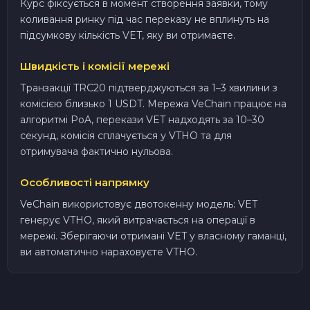
Курс фіксується в момент створення заявки, тому
коливання ринку під час переказу не вплинуть на
підсумкову кількість VET, яку ви отримаєте.
Швидкість і комісії мережі
Транзакції TRC20 підтверджуються за 1–3 хвилини з
комісією близько 1 USDT. Мережа VeChain працює на
алгоритмі PoA, перекази VET надходять за 10–30
секунд, комісія сплачується у VTHO та для
отримувача фактично нульова.
Особливості напрямку
VeChain використовує двотокенну модель: VET
генерує VTHO, який витрачається на операції в
мережі. Зберігаючи отримані VET у власному гаманці,
ви автоматично нараховуєте VTHO.