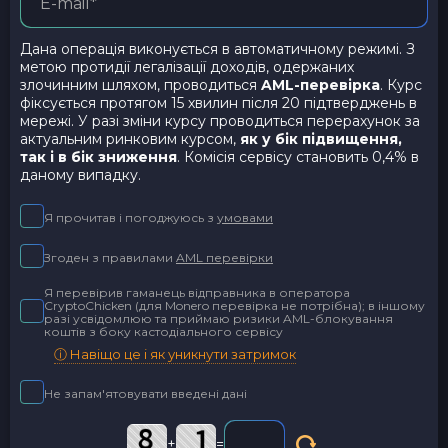
Дана операція виконується в автоматичному режимі. З
метою протидії легалізації доходів, одержаних
злочинним шляхом, проводиться
AML-перевірка
. Курс
фіксується протягом 15 хвилин після 20 підтверджень в
мережі. У разі зміни курсу проводиться перерахунок за
актуальним ринковим курсом,
як у бік підвищення,
так і в бік зниження
. Комісія сервісу становить 0,4% в
даному випадку.
Я прочитав і погоджуюсь з
умовами
Згоден з правилами
AML перевірки
Я перевірив гаманець відправника в оператора
CryptoChicken (для Monero перевірка не потрібна); в іншому
разі усвідомлюю та приймаю ризики AML-блокування
коштів з боку кастодіального сервісу
ⓘ Навіщо це і як уникнути затримок
Не запам'ятовувати введені дані
+
=