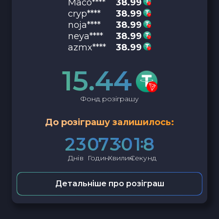
Maco****
38.99
cryp****
38.99
noja****
38.99
neya****
38.99
azmx****
38.99
15.44
Фонд розіграшу
До розіграшу залишилось:
2
3
0
7
3
0
1
7
Днів
Годин
Хвилин
Секунд
Детальніше про розіграш