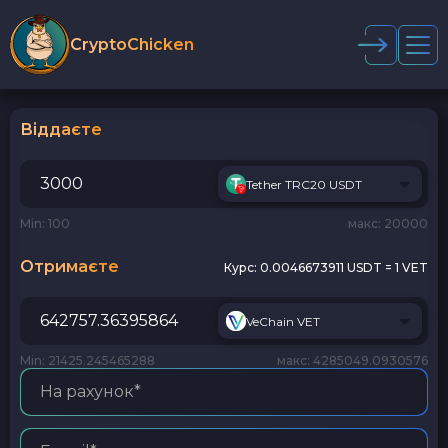
CryptoChicken
Віддаєте
Tether TRC20 USDT
Min: 100
макс: 20000
Отримаєте
Курс:
0.0046673911 USDT = 1 VET
VeChain VET
Min: 21425.245465288
макс: 4285049.0930576