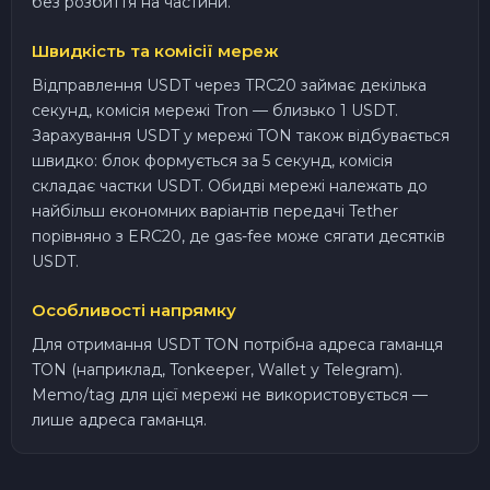
без розбиття на частини.
Швидкість та комісії мереж
Відправлення USDT через TRC20 займає декілька
секунд, комісія мережі Tron — близько 1 USDT.
Зарахування USDT у мережі TON також відбувається
швидко: блок формується за 5 секунд, комісія
складає частки USDT. Обидві мережі належать до
найбільш економних варіантів передачі Tether
порівняно з ERC20, де gas-fee може сягати десятків
USDT.
Особливості напрямку
Для отримання USDT TON потрібна адреса гаманця
TON (наприклад, Tonkeeper, Wallet у Telegram).
Memo/tag для цієї мережі не використовується —
лише адреса гаманця.