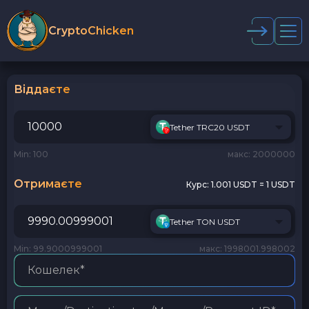
CryptoChicken
Віддаєте
Tether TRC20 USDT
Min: 100
макс: 2000000
Отримаєте
Курс:
1.001 USDT = 1 USDT
Tether TON USDT
Min: 99.9000999001
макс: 1998001.998002