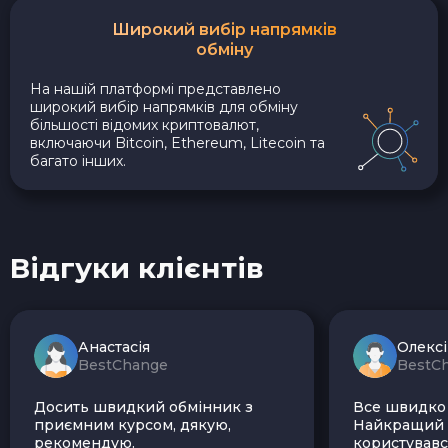
Широкий вибір напрямків
обміну
На нашій платформі представлено
широкий вибір напрямків для обміну
більшості відомих криптовалют,
включаючи Bitcoin, Ethereum, Litecoin та
багато інших.
Відгуки клієнтів
Анастасія
Олекс
BestChange
BestC
Досить швидкий обмінник з
Все швидко і
приємним курсом, дякую,
Найкращий з
рекомендую.
користувавс