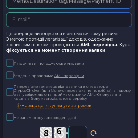
Ця операція виконується в автоматичному режимі.
З метою протидії легалізації доходів, одержаних
злочинним шляхом, проводиться
AML-перевірка
. Курс
фіксується на момент створення заявки
.
Я прочитав і погоджуюсь з
умовами
Згоден з правилами
AML перевірки
Я перевірив гаманець відправника в оператора
CryptoChicken (для Monero перевірка не потрібна); в іншому
разі усвідомлюю та приймаю ризики AML-блокування
коштів з боку кастодіального сервісу
ⓘ Навіщо це і як уникнути затримок
Не запам'ятовувати введені дані
-
=