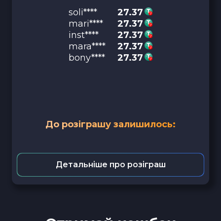
soli****
27.37
mari****
27.37
inst****
27.37
mara****
27.37
bony****
27.37
До розіграшу залишилось:
Детальніше про розіграш