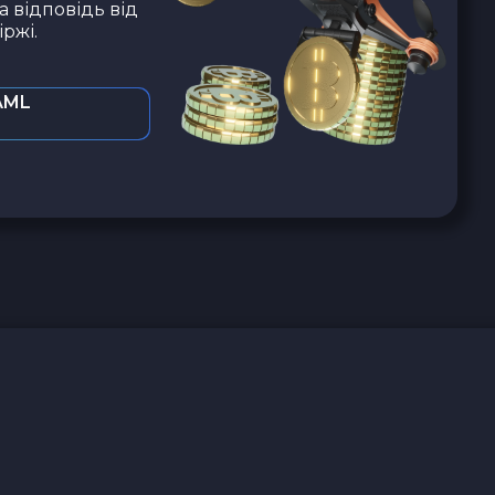
а відповідь від
ржі.
AML