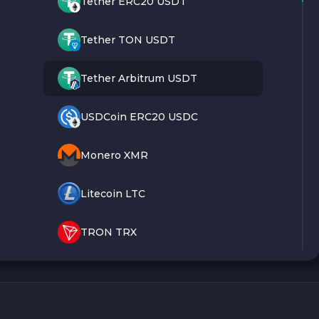
Tether ERC20 USDT
Tether TON USDT
Tether Arbitrum USDT
USDCoin ERC20 USDC
Monero XMR
Litecoin LTC
TRON TRX
Bitcoin BTC
Ethereum ETH