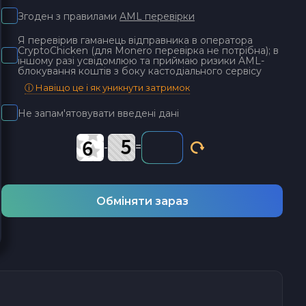
Згоден з правилами
AML перевірки
Я перевірив гаманець відправника в оператора
CryptoChicken (для Monero перевірка не потрібна); в
іншому разі усвідомлюю та приймаю ризики AML-
блокування коштів з боку кастодіального сервісу
ⓘ Навіщо це і як уникнути затримок
Не запам'ятовувати введені дані
-
=
Обміняти зараз