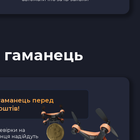
 гаманець
 гаманець перед
оштів!
евірки на
анця надійдуть