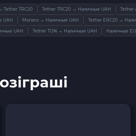
Cardano ADA
 Tether TRC20
Tether TRC20 → Наличные UAH
Tether
е UAH
Monero → Наличные UAH
Tether ERC20 → Нал
Ether Classic ETC
ичные UAH
Tether TON → Наличные UAH
Наличные EU
Optimism OP
Ripple XRP
Dash DASH
розіграші
Aptos APT
Sui SUI
Avalanche C-CHAIN AVAX