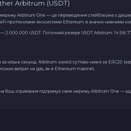
ther Arbitrum (USDT)
Solana SOL
 мережу Arbitrum One — це переведення стейблкоїна з дешево
eFi-протоколами екосистеми Ethereum зі значно нижчими комі
Bitcoin Cash BCH
 — 2 000 000 USDT. Поточний резерв USDT Arbitrum: 14 516 7
Gram (Toncoin) GRAM
Official Trump TRUMP
за кілька секунд. Arbitrum: комісії суттєво нижчі за ERC20 (з
соких витрат на gas, як в Ethereum mainnet.
Arbitrum ARB
Dogecoin DOGE
а боці отримання підтримує саме мережу Arbitrum One — ад
Zcash ZEC
Sky SKY