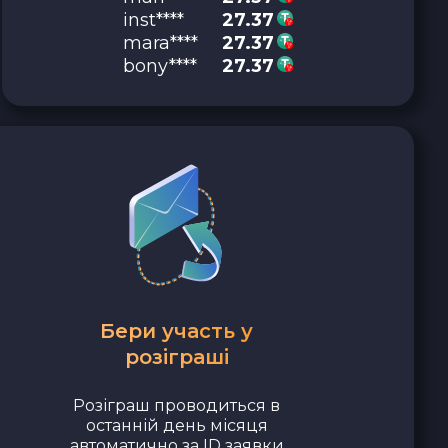
inst****
27.37
mara****
27.37
bony****
27.37
Бери участь у
розіграші
Розіграш проводиться в
останній день місяця
автоматично за ID заявки