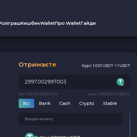
Розіграш
Кешбек
Wallet
Про Wallet
Гайди
Отримаєте
Курс:
1.001 USDT = 1 USDT
Min: 99.9000999001
макс: 1998001.998002
Всi
Bank
Cash
Crypto
Stable