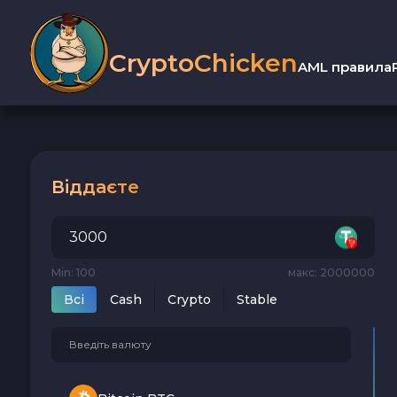
CryptoChicken
AML правила
Віддаєте
Min: 100
макс: 2000000
Всi
Cash
Crypto
Stable