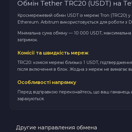
Обмін Tether TRC20 (USDT) на Te
TRON TRX
Кросмережевий обмін USDT із мережі Tron (TRC20) у
Ethereum. Arbitrum використовується для роботи з D
Solana SOL
Мінімальна сума обміну — 10 000 USDT, максимальна
затримок.
Bitcoin Cash BCH
Комісії та швидкість мереж
Gram (Toncoin) GRAM
TRC20: комісія мережі близько 1 USDT, підтвердження 
після включення в блок. Жодна з мереж не вимагає ви
Official Trump TRUMP
Особливості напрямку
Arbitrum ARB
Перед відправкою переконайтесь, що ваш гаманець н
зарахуються.
Dogecoin DOGE
Zcash ZEC
Другие направления обмена