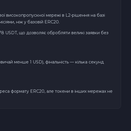
ї високопропускної мережі в L2-рішення на базі
сіями, ніж у базовій ERC20.
78 USDT, що дозволяє обробляти великі заявки без
азвичай менше 1 USD), фінальність — кілька секунд
реса формату ERC20, але токени в інших мережах не