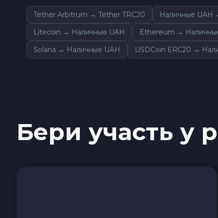
Sky SKY
Tether Arbitrum → Tether TRC20
Наличные UAH →
Litecoin → Наличные UAH
Ethereum → Наличны
Cardano ADA
Solana → Наличные UAH
USDCoin ERC20 → Нал
Ether Classic ETC
Optimism OP
Ripple XRP
Бери участь у 
Dash DASH
Aptos APT
Sui SUI