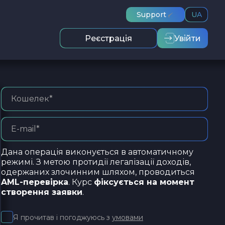
Support
UA
Реєстрація
Увійти
Дана операція виконується в автоматичному
режимі. З метою протидії легалізації доходів,
одержаних злочинним шляхом, проводиться
AML-перевірка
. Курс
фіксується на момент
створення заявки
.
Я прочитав і погоджуюсь з
умовами