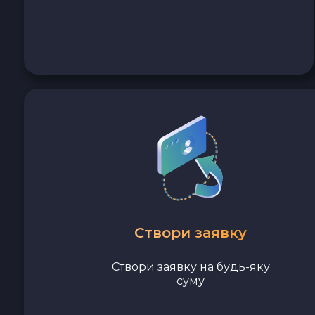
Avalanche C-CHAIN AVAX
0x Protocol ZRX
Tezos XTZ
Shiba ERC20 SHIB
Uniswap ERC20 UNI
Cosmos ATOM
Створи заявку
VeChain VET
Створи заявку на будь-яку
Stellar XLM
суму
Polygon POL