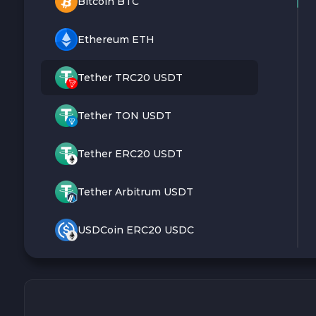
Bitcoin BTC
Ethereum ETH
Tether TRC20 USDT
Tether TON USDT
Tether ERC20 USDT
Tether Arbitrum USDT
USDCoin ERC20 USDC
Monero XMR
Litecoin LTC