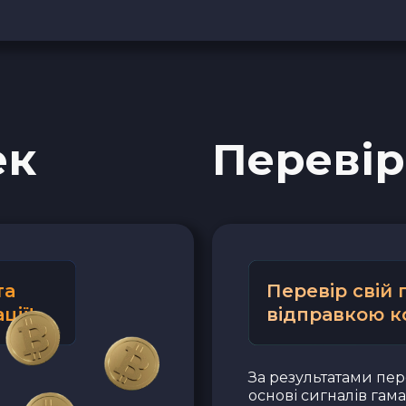
Revolut EUR
Wise EUR
PaySera EUR
ек
Перевір
Sepa EUR
Наличные USD
Наличные EUR
та
Перевір свій
ції!
відправкою к
Наличные UAH
За результатами пер
основі сигналів гам