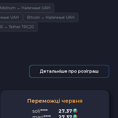
 Arbitrum → Наличные UAH
ичные UAH
Bitcoin → Наличные UAH
R → Tether TRC20
Детальніше про розіграш
Переможці червня
soli****
27.37
mari****
27.37