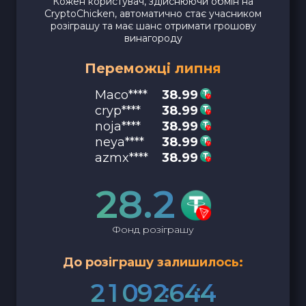
Кожен користувач, здійснюючи обмін на
CryptoChicken, автоматично стає учасником
розіграшу та має шанс отримати грошову
винагороду
Переможці липня
Maco****
38.99
cryp****
38.99
noja****
38.99
neya****
38.99
azmx****
38.99
28.2
Фонд розіграшу
До розіграшу залишилось:
2
1
0
9
2
6
4
3