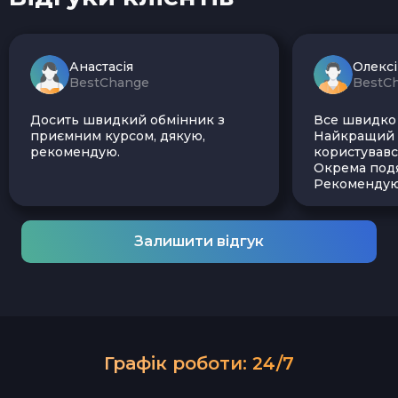
Анастасія
Олекс
BestChange
BestC
Досить швидкий обмінник з
Все швидко і
приємним курсом, дякую,
Найкращий з
рекомендую.
користувавс
Окрема подя
Рекомендую
Залишити відгук
Графік роботи: 24/7