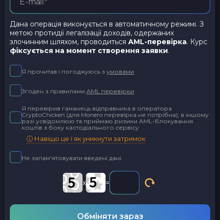
Дана операція виконується в автоматичному режимі. З
метою протидії легалізації доходів, одержаних
злочинним шляхом, проводиться
AML-перевірка
. Курс
фіксується на момент створення заявки
.
Я прочитав і погоджуюсь з
умовами
Згоден з правилами
AML перевірки
Я перевірив гаманець відправника в оператора
CryptoChicken (для Monero перевірка не потрібна); в іншому
разі усвідомлюю та приймаю ризики AML-блокування
коштів з боку кастодіального сервісу
ⓘ Навіщо це і як уникнути затримок
Не запам'ятовувати введені дані
x
=
Обміняти зараз