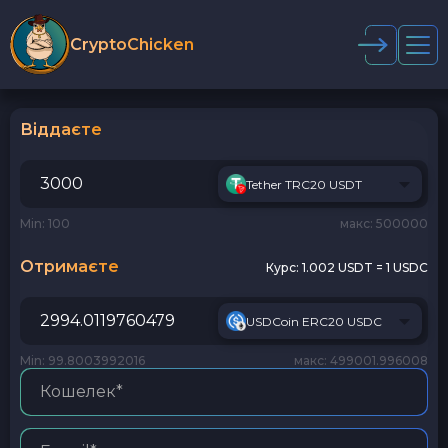
CryptoChicken
Віддаєте
Tether TRC20 USDT
Min: 100
макс: 500000
Отримаєте
Курс:
1.002 USDT = 1 USDC
USDCoin ERC20 USDC
Min: 99.8003992016
макс: 499001.996008