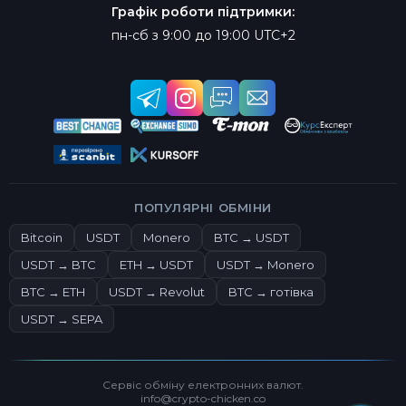
Графік роботи підтримки:
пн-сб з 9:00 до 19:00 UTC+2
ПОПУЛЯРНІ ОБМІНИ
Bitcoin
USDT
Monero
BTC → USDT
USDT → BTC
ETH → USDT
USDT → Monero
BTC → ETH
USDT → Revolut
BTC → готівка
USDT → SEPA
Сервіс обміну електронних валют.
info@crypto-chicken.co