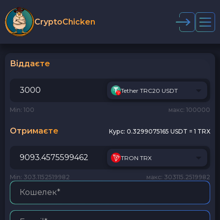
CryptoChicken
Віддаєте
Tether TRC20 USDT
Min: 100
макс: 100000
Отримаєте
Курс:
0.3299075165 USDT = 1 TRX
TRON TRX
Min: 303.1152519982
макс: 303115.2519982