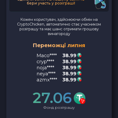
бери участь у розіграші!
Кожен користувач, здійснюючи обмін на
CryptoChicken, автоматично стає учасником
розіграшу та має шанс отримати грошову
винагороду
Переможці липня
Maco****
38.99
cryp****
38.99
noja****
38.99
neya****
38.99
azmx****
38.99
27.06
Фонд розіграшу