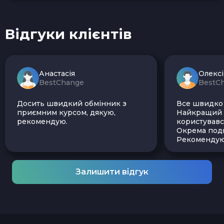
Відгуки клієнтів
Анастасія
Олекс
BestChange
BestC
Досить швидкий обмінник з
Все швидко і
приємним курсом, дякую,
Найкращий з
рекомендую.
користувавс
Окрема подя
Рекомендую
Залишити відгук