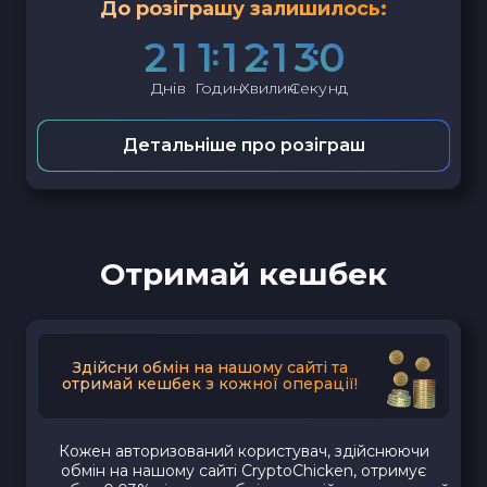
До розіграшу залишилось:
2
1
1
1
2
1
2
9
Днів
Годин
Хвилин
Секунд
Детальніше про розіграш
Отримай кешбек
Здійсни обмін на нашому сайті та
отримай кешбек з кожної операції!
Кожен авторизований користувач, здійснюючи
обмін на нашому сайті CryptoChicken, отримує