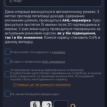
Дана операція виконується в автоматичному режимі. З
метою протидії легалізації доходів, одержаних
злочинним шляхом, проводиться
AML-перевірка
. Курс
фіксується протягом 15 хвилин після 20 підтверджень в
мережі. У разі зміни курсу проводиться перерахунок за
актуальним ринковим курсом,
як у бік підвищення,
так і в бік зниження
. Комісія сервісу становить 0,4% в
даному випадку.
Я прочитав і погоджуюсь з
умовами
Згоден з правилами
AML перевірки
Я перевірив гаманець відправника в оператора
CryptoChicken (для Monero перевірка не потрібна); в іншому
разі усвідомлюю та приймаю ризики AML-блокування
коштів з боку кастодіального сервісу
ⓘ Навіщо це і як уникнути затримок
Не запам'ятовувати введені дані
+
=