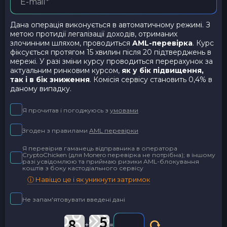
Дана операція виконується в автоматичному режимі. З
метою протидії легалізації доходів, отриманих
злочинним шляхом, проводиться
AML-перевірка
. Курс
фіксується протягом 15 хвилин після 20 підтверджень в
мережі. У разі зміни курсу проводиться перерахунок за
актуальним ринковим курсом,
як у бік підвищення,
так і в бік зниження
. Комісія сервісу становить 0,4% в
даному випадку.
Я прочитав і погоджуюсь з
умовами
Згоден з правилами
AML перевірки
Я перевірив гаманець відправника в оператора
CryptoChicken (для Monero перевірка не потрібна); в іншому
разі усвідомлюю та приймаю ризики AML-блокування
коштів з боку кастодіального сервісу
ⓘ Навіщо це і як уникнути затримок
Не запам'ятовувати введені дані
+
=