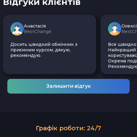
Відгуки клієнтів
Анастасія
Олекс
BestChange
BestC
Досить швидкий обмінник з
Все швидко і
приємним курсом, дякую,
Найкращий з
рекомендую.
користувавс
Окрема подя
Рекомендую
Залишити відгук
Графік роботи: 24/7