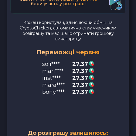
бери участь у розіграші!
Кожен користувач, здійснюючи обмін на
CryptoChicken, автоматично стає учасником
розіграшу та має шанс отримати грошову
винагороду
Переможці червня
soli****
27.37
mari****
27.37
inst****
27.37
mara****
27.37
bony****
27.37
До розіграшу залишилось: