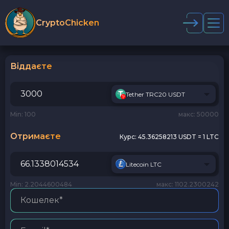
CryptoChicken
Віддаєте
Tether TRC20 USDT
Min: 100
макс: 50000
Отримаєте
Курс:
45.36258213 USDT = 1 LTC
Litecoin LTC
Min: 2.2044600484
макс: 1102.2300242