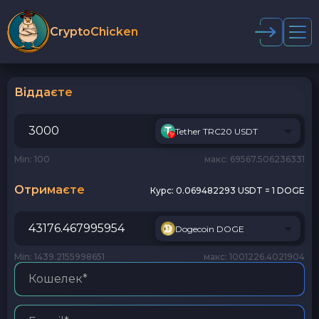
CryptoChicken
Віддаєте
Tether TRC20 USDT
Min: 100
макс: 69567.506236331
Отримаєте
Курс:
0.069482293 USDT = 1 DOGE
Dogecoin DOGE
Min: 1439.2155998651
макс: 1001226.4021904