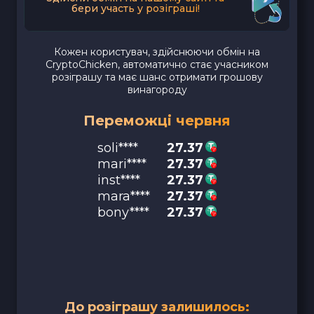
бери участь у розіграші!
Кожен користувач, здійснюючи обмін на
CryptoChicken, автоматично стає учасником
розіграшу та має шанс отримати грошову
винагороду
Переможці червня
soli****
27.37
mari****
27.37
inst****
27.37
mara****
27.37
bony****
27.37
До розіграшу залишилось: