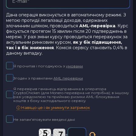
Дана операція виконується в автоматичному режимі. З
метою протидії легалізації доходів, одержаних
злочинним шляхом, проводиться
AML-перевірка
. Курс
фіксується протягом 15 хвилин після 20 підтверджень в
мережі. У разі зміни курсу проводиться перерахунок за
актуальним ринковим курсом,
як у бік підвищення,
так і в бік зниження
. Комісія сервісу становить 0,4% в
даному випадку.
Я прочитав і погоджуюсь з
умовами
Згоден з правилами
AML перевірки
Я перевірив гаманець відправника в оператора
CryptoChicken (для Monero перевірка не потрібна); в іншому
разі усвідомлюю та приймаю ризики AML-блокування
коштів з боку кастодіального сервісу
ⓘ Навіщо це і як уникнути затримок
Не запам'ятовувати введені дані
x
=