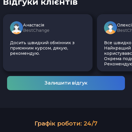
Відгуки клієнтів
Анастасія
Олекс
BestChange
BestC
Досить швидкий обмінник з
Все швидко і
приємним курсом, дякую,
Найкращий з
рекомендую.
користувавс
Окрема подя
Рекомендую
Залишити відгук
Графік роботи: 24/7