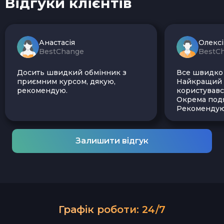
Відгуки клієнтів
Анастасія
Олекс
BestChange
BestC
Досить швидкий обмінник з
Все швидко і
приємним курсом, дякую,
Найкращий з
рекомендую.
користувавс
Окрема подя
Рекомендую
Залишити відгук
Графік роботи: 24/7