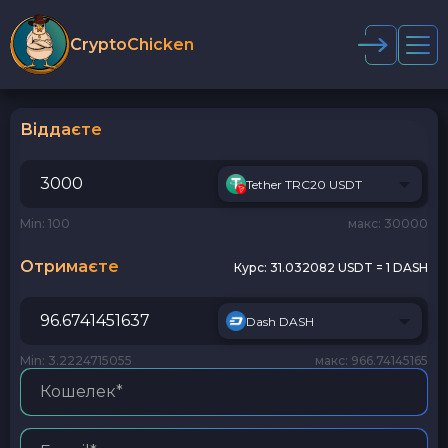
CryptoChicken
Віддаєте
Tether TRC20 USDT
Min: 100
макс: 30000
Отримаєте
Курс:
31.032082 USDT = 1 DASH
Dash DASH
Min: 3.2224715055
макс: 966.74145165