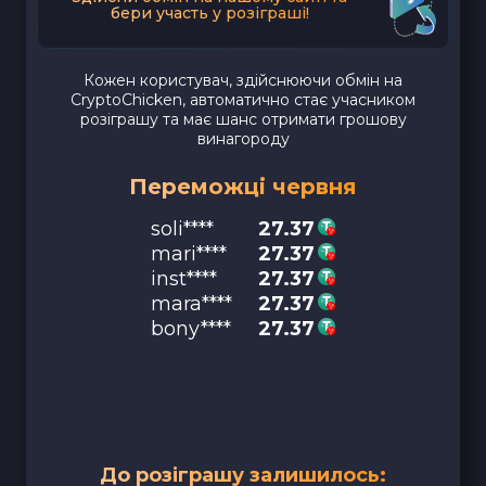
бери участь у розіграші!
Кожен користувач, здійснюючи обмін на
CryptoChicken, автоматично стає учасником
розіграшу та має шанс отримати грошову
винагороду
Переможці червня
soli****
27.37
mari****
27.37
inst****
27.37
mara****
27.37
bony****
27.37
До розіграшу залишилось: