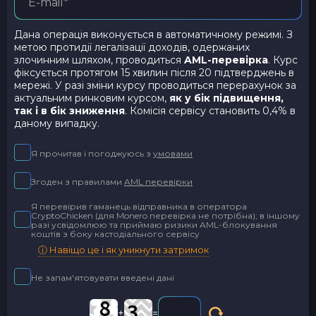
Дана операція виконується в автоматичному режимі. З
метою протидії легалізації доходів, одержаних
злочинним шляхом, проводиться
AML-перевірка
. Курс
фіксується протягом 15 хвилин після 20 підтверджень в
мережі. У разі зміни курсу проводиться перерахунок за
актуальним ринковим курсом,
як у бік підвищення,
так і в бік зниження
. Комісія сервісу становить 0,4% в
даному випадку.
Я прочитав і погоджуюсь з
умовами
Згоден з правилами
AML перевірки
Я перевірив гаманець відправника в оператора
CryptoChicken (для Monero перевірка не потрібна); в іншому
разі усвідомлюю та приймаю ризики AML-блокування
коштів з боку кастодіального сервісу
ⓘ Навіщо це і як уникнути затримок
Не запам'ятовувати введені дані
+
=