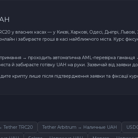
UAH
C20 у власних касах — у Києві, Харкові, Одесі, Дніпрі, Львові
лайн і забираєте гроші в касі найближчого міста. Курс фікс
 отримання → проходить автоматична AML-перевірка гаманця
ста й забираєте готівку UAH на руки. Зазвичай від заявки до 
дите крипту лише після підтвердження заявки та фіксації курс
 Tether TRC20
Tether Arbitrum → Наличные UAH
USDC