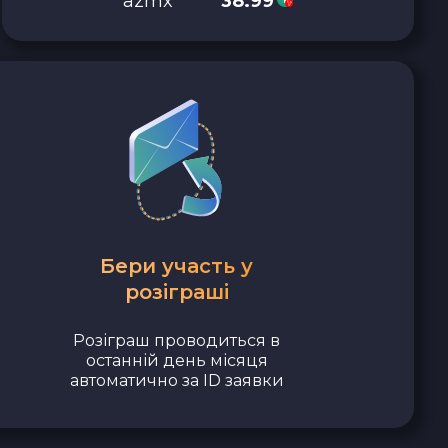
azmx****
38.99
Бери участь у
розіграші
Розіграш проводиться в
останній день місяця
автоматично за ID заявки