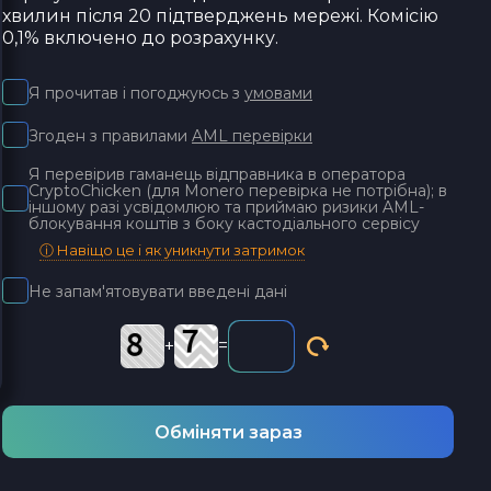
хвилин після 20 підтверджень мережі. Комісію
0,1% включено до розрахунку.
Я прочитав і погоджуюсь з
умовами
Згоден з правилами
AML перевірки
Я перевірив гаманець відправника в оператора
CryptoChicken (для Monero перевірка не потрібна); в
іншому разі усвідомлюю та приймаю ризики AML-
блокування коштів з боку кастодіального сервісу
ⓘ Навіщо це і як уникнути затримок
Не запам'ятовувати введені дані
+
=
Обміняти зараз