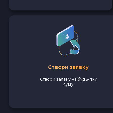
Avalanche C-CHAIN AVAX
0x Protocol ZRX
Tezos XTZ
Shiba ERC20 SHIB
Uniswap ERC20 UNI
Створи заявку
Cosmos ATOM
Створи заявку на будь-яку
VeChain VET
суму
Stellar XLM
Polygon POL