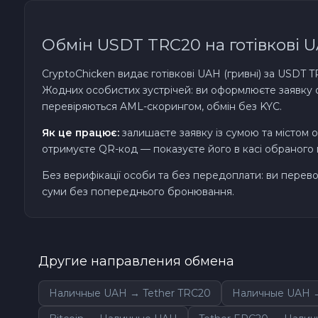
TRON TRX
Обмін USDT TRC20 на готівкові 
Solana SOL
CryptoChicken видає готівкові UAH (гривні) за USDT TR
Жодних особистих зустрічей: ви оформлюєте заявку он
Bitcoin Cash BCH
перевіряються AML-скорингом, обмін без KYC.
Як це працює:
залишаєте заявку із сумою та містом
Gram (Toncoin) GRAM
отримуєте QR-код — показуєте його в касі обраного мі
Без верифікації особи та без передоплати: ви перево
Official Trump TRUMP
суми без попереднього бронювання.
Arbitrum ARB
Dogecoin DOGE
Другие направления обмена
Наличные UAH → Tether TRC20
Наличные UAH →
Zcash ZEC