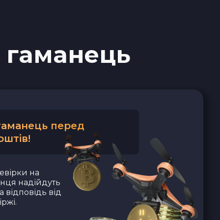
 гаманець
 гаманець перед
оштів!
евірки на
анця надійдуть
а відповідь від
ржі.