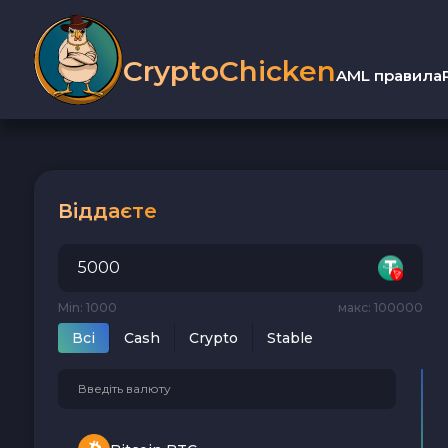
CryptoChicken
AML правила
Віддаєте
Min: 1000
макс: 100000
Всi
Cash
Crypto
Stable