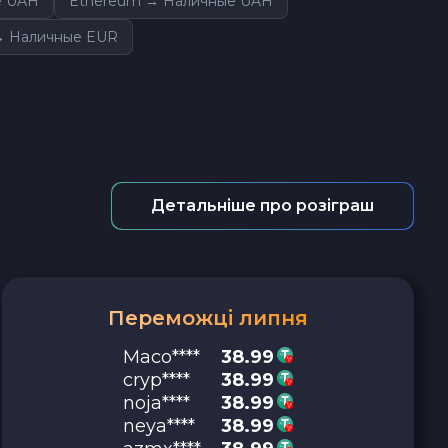
е UAH
Ethereum → Наличные UAH
 → Наличные EUR
Детальніше про розіграш
Переможці липня
Maco****
38.99
cryp****
38.99
noja****
38.99
neya****
38.99