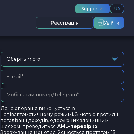
Support
UA
Реєстрація
Увійти
Оберіть місто
Дана операція виконується в
напівавтоматичному режимі. З метою протидії
легалізації доходів, одержаних злочинним
шляхом, проводиться
AML-перевірка
.
Зарахування монет здійснюється протягом 15