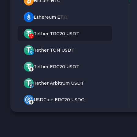
Bitcoin BTC
Ethereum ETH
Tether TRC20 USDT
Tether TON USDT
Tether ERC20 USDT
Tether Arbitrum USDT
USDCoin ERC20 USDC
Monero XMR
Litecoin LTC