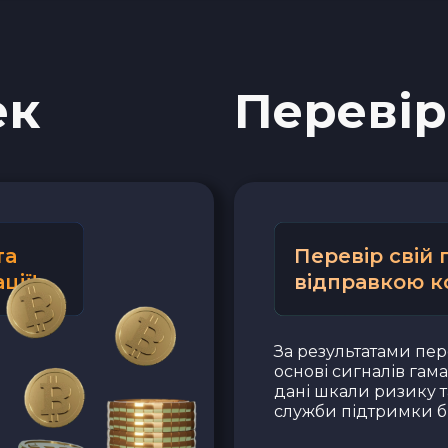
ек
Перевір
та
Перевір свій
ції!
відправкою к
За результатами пер
основі сигналів гам
дані шкали ризику т
служби підтримки бі