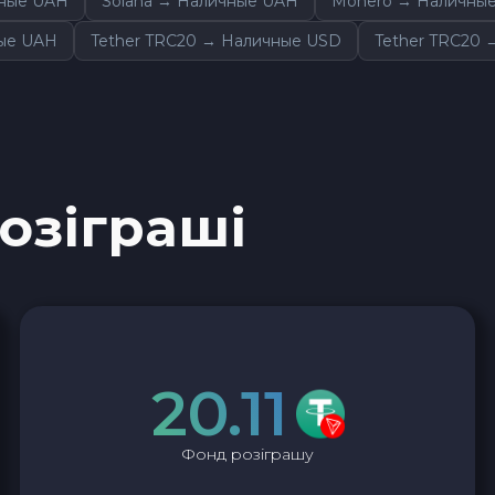
чные UAH
Solana → Наличные UAH
Monero → Наличны
ные UAH
Tether TRC20 → Наличные USD
Tether TRC20
розіграші
20.11
Фонд розіграшу