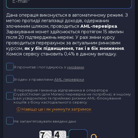
Дана операція виконується в автоматичному режимі. З
метою протидії легалізації доходів, одержаних
злочинним шляхом, проводиться
AML-перевірка
.
Зарахування монет здійснюється протягом 15 хвилин
після 20 підтверджень мережі. У разі зміни курсу
проводиться перерахунок за актуальним ринковим
курсом,
як у бік підвищення, так і в бік зниження
.
Комісія сервісу становить 0,4% в даному випадку.
Я прочитав і погоджуюсь з
умовами
Згоден з правилами
AML перевірки
Я перевірив гаманець відправника в оператора
CryptoChicken (для Monero перевірка не потрібна); в іншому
разі усвідомлюю та приймаю ризики AML-блокування
коштів з боку кастодіального сервісу
ⓘ Навіщо це і як уникнути затримок
Не запам'ятовувати введені дані
x
=