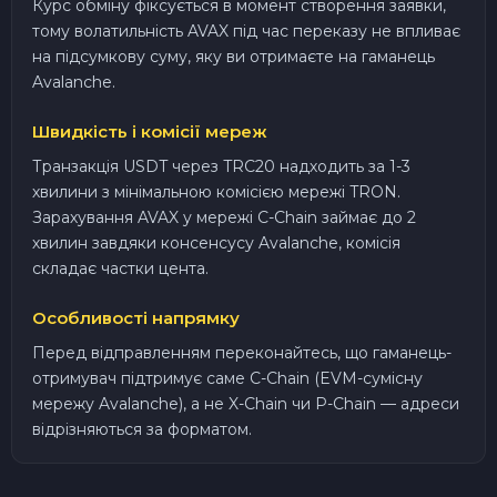
Курс обміну фіксується в момент створення заявки,
тому волатильність AVAX під час переказу не впливає
на підсумкову суму, яку ви отримаєте на гаманець
Avalanche.
Швидкість і комісії мереж
Транзакція USDT через TRC20 надходить за 1-3
хвилини з мінімальною комісією мережі TRON.
Зарахування AVAX у мережі C-Chain займає до 2
хвилин завдяки консенсусу Avalanche, комісія
складає частки цента.
Особливості напрямку
Перед відправленням переконайтесь, що гаманець-
отримувач підтримує саме C-Chain (EVM-сумісну
мережу Avalanche), а не X-Chain чи P-Chain — адреси
відрізняються за форматом.