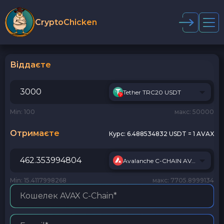
CryptoChicken
Віддаєте
Tether TRC20 USDT
Min: 100
макс: 50000
Отримаєте
Курс:
6.488534832 USDT = 1 AVAX
Avalanche C-CHAIN AVAX
Min: 15.4117998268
макс: 7705.8999134