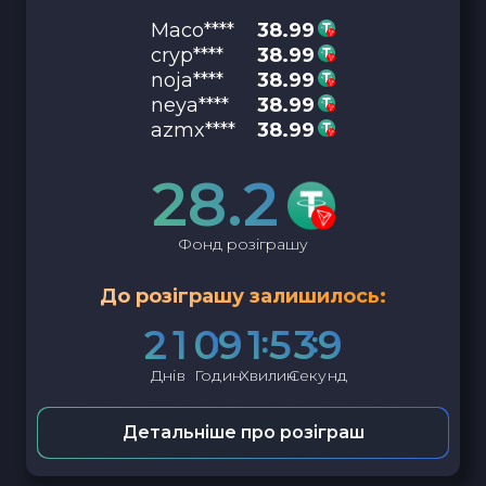
Maco****
38.99
cryp****
38.99
noja****
38.99
neya****
38.99
azmx****
38.99
28.2
Фонд розіграшу
До розіграшу залишилось:
2
1
0
9
1
5
3
8
Днів
Годин
Хвилин
Секунд
Детальніше про розіграш