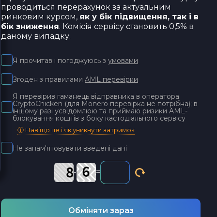
проводиться перерахунок за актуальним
ринковим курсом,
як у бік підвищення, так і в
бік зниження
. Комісія сервісу становить 0,5% в
даному випадку.
Я прочитав і погоджуюсь з
умовами
Згоден з правилами
AML перевірки
Я перевірив гаманець відправника в оператора
CryptoChicken (для Monero перевірка не потрібна); в
іншому разі усвідомлюю та приймаю ризики AML-
блокування коштів з боку кастодіального сервісу
ⓘ Навіщо це і як уникнути затримок
Не запам'ятовувати введені дані
-
=
Обміняти зараз