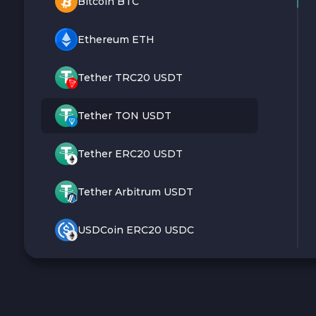
Bitcoin BTC
Ethereum ETH
Tether TRC20 USDT
Tether TON USDT
Tether ERC20 USDT
Tether Arbitrum USDT
USDCoin ERC20 USDC
Monero XMR
Litecoin LTC