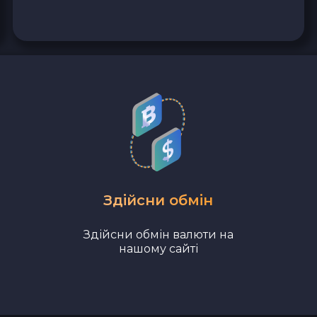
Revolut EUR
Wise EUR
PaySera EUR
Sepa EUR
Наличные USD
Наличные EUR
Здійсни обмін
Здійсни обмін валюти на
Наличные UAH
нашому сайті
Bank account AED