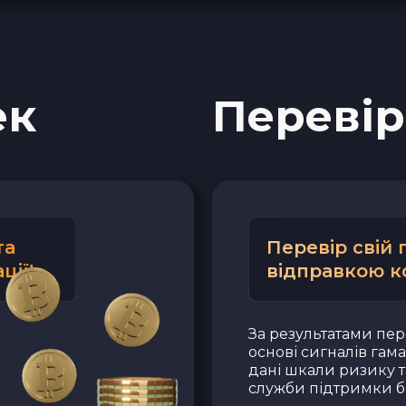
ек
Перевір
та
Перевір свій
ції!
відправкою к
За результатами пер
основі сигналів гам
дані шкали ризику т
служби підтримки бі