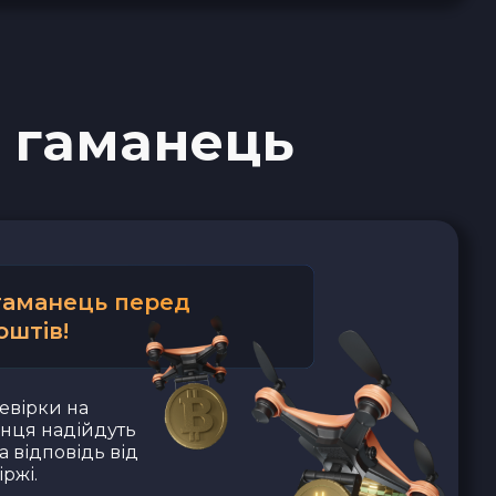
 гаманець
 гаманець перед
оштів!
евірки на
анця надійдуть
а відповідь від
ржі.