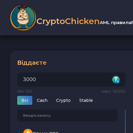
CryptoChicken
AML правила
Віддаєте
Min: 100
макс: 30000
Всi
Cash
Crypto
Stable