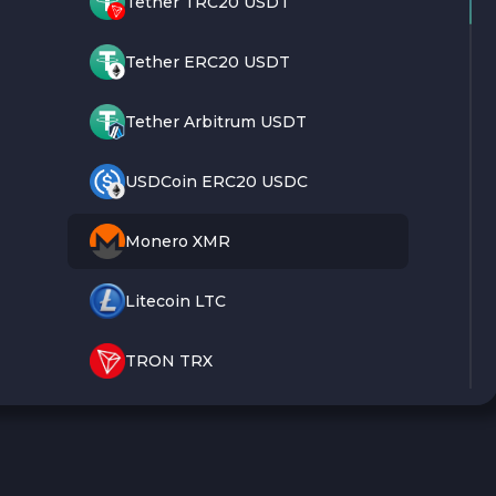
Tether TRC20 USDT
Tether ERC20 USDT
Tether Arbitrum USDT
USDCoin ERC20 USDC
Monero XMR
Litecoin LTC
TRON TRX
Bitcoin BTC
Ethereum ETH