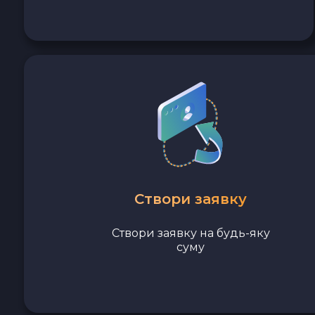
Avalanche C-CHAIN AVAX
0x Protocol ZRX
Tezos XTZ
Shiba ERC20 SHIB
Uniswap ERC20 UNI
Cosmos ATOM
Створи заявку
Створи заявку на будь-яку
VeChain VET
суму
Stellar XLM
Polygon POL