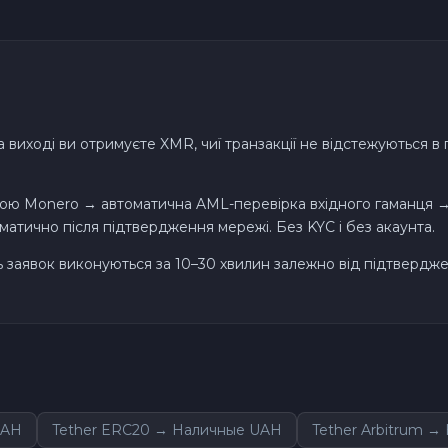
Solana SOL
Bitcoin Cash BCH
виході ви отримуєте XMR, чиї транзакції не відстежуються в
Gram (Toncoin) GRAM
Official Trump TRUMP
ою Monero → автоматична AML-перевірка вхідного гаманця → 
тично після підтвердження мережі. Без KYC і без акаунта.
Arbitrum ARB
ть заявок виконуються за 10–30 хвилин залежно від підтвердж
Dogecoin DOGE
Zcash ZEC
Sky SKY
UAH
Tether ERC20 → Наличные UAH
Tether Arbitrum 