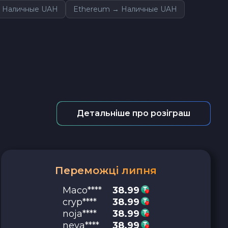
 Наличные UAH
Ethereum → Наличные UAH
Детальніше про розіграш
Переможці липня
Maco****
38.99
cryp****
38.99
noja****
38.99
neya****
38.99