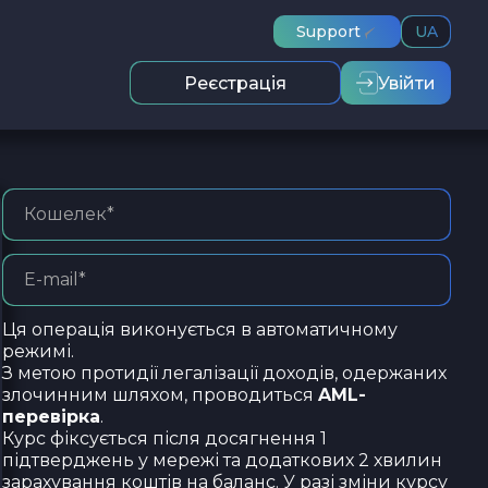
Support
UA
Реєстрація
Увійти
Ця операція виконується в автоматичному
режимі.
З метою протидії легалізації доходів, одержаних
злочинним шляхом, проводиться
AML-
перевірка
.
Курс фіксується після досягнення 1
підтверджень у мережі та додаткових 2 хвилин
зарахування коштів на баланс. У разі зміни курсу