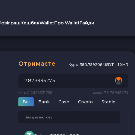
Розіграш
Кешбек
Wallet
Про Wallet
Гайди
Отримаєте
Курс:
380.759208 USDT = 1 XMR
Min: 0.2626331758
макс: 78.78995274
Всi
Bank
Cash
Crypto
Stable