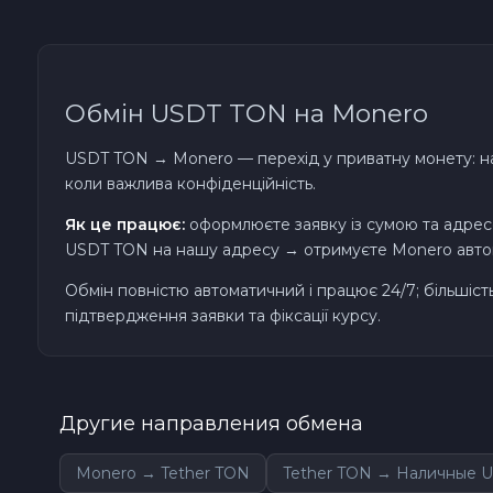
TRON TRX
Solana SOL
Обмін USDT TON на Monero
USDT TON → Monero — перехід у приватну монету: на 
Bitcoin Cash BCH
коли важлива конфіденційність.
Gram (Toncoin) GRAM
Як це працює:
оформлюєте заявку із сумою та адрес
USDT TON на нашу адресу → отримуєте Monero автома
Official Trump TRUMP
Обмін повністю автоматичний і працює 24/7; більшіс
підтвердження заявки та фіксації курсу.
Arbitrum ARB
Dogecoin DOGE
Другие направления обмена
Zcash ZEC
Monero → Tether TON
Tether TON → Наличные 