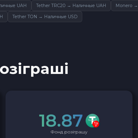
личные UAH
Tether TRC20 → Наличные UAH
Monero →
Optimism OP
AH
Tether TON → Наличные USD
Aptos APT
0x Protocol ZRX
Tezos XTZ
розіграші
Shiba ERC20 SHIB
Uniswap ERC20 UNI
VeChain VET
18.87
Polygon POL
Фонд розіграшу