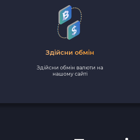
Revolut EUR
Wise EUR
PaySera EUR
Здійсни обмін
Sepa EUR
Здійсни обмін валюти на
Наличные USD
нашому сайті
Наличные EUR
Наличные UAH
Bank account AED