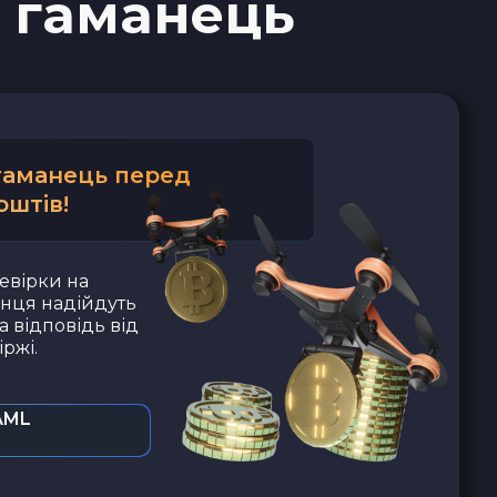
 гаманець
 гаманець перед
оштів!
евірки на
анця надійдуть
а відповідь від
ржі.
AML