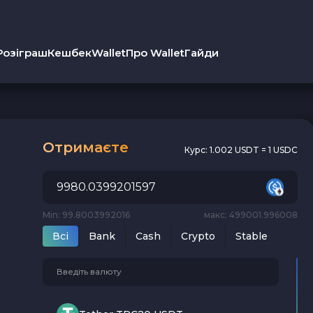
Розіграш
Кешбек
Wallet
Про Wallet
Гайди
Отримаєте
Курс:
1.002 USDT = 1 USDC
Min: 99.8003992016
макс: 499001.996008
Всi
Bank
Cash
Crypto
Stable