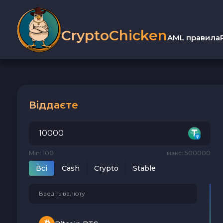
CryptoChicken
AML правила
Віддаєте
Min: 100
макс: 500000
Всi
Cash
Crypto
Stable