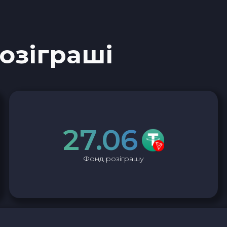
Optimism OP
Aptos APT
розіграші
0x Protocol ZRX
Tezos XTZ
Shiba ERC20 SHIB
27.06
Uniswap ERC20 UNI
Фонд розіграшу
VeChain VET
Polygon POL