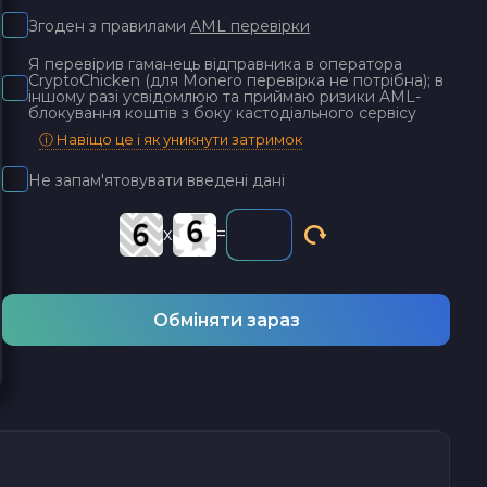
Згоден з правилами
AML перевірки
Я перевірив гаманець відправника в оператора
CryptoChicken (для Monero перевірка не потрібна); в
іншому разі усвідомлюю та приймаю ризики AML-
блокування коштів з боку кастодіального сервісу
ⓘ Навіщо це і як уникнути затримок
Не запам'ятовувати введені дані
x
=
Обміняти зараз