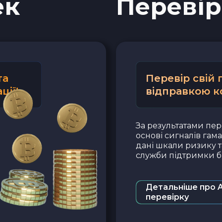
ек
Перевір
та
Перевір свій
ції!
відправкою к
За результатами пер
основі сигналів гам
дані шкали ризику т
служби підтримки бі
Детальніше про 
перевірку