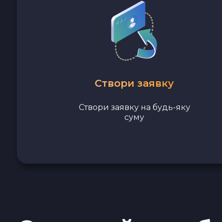
Avalanche C-CHAIN AVAX
0x Protocol ZRX
Tezos XTZ
Створи заявку
Shiba ERC20 SHIB
Створи заявку на будь-яку
Uniswap ERC20 UNI
суму
Cosmos ATOM
VeChain VET
Stellar XLM
Polygon POL