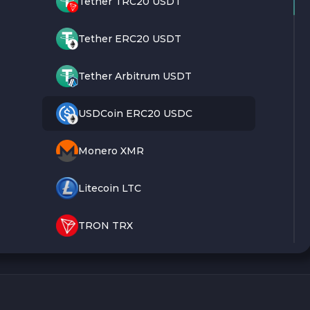
Tether TRC20 USDT
Tether ERC20 USDT
Tether Arbitrum USDT
USDCoin ERC20 USDC
Monero XMR
Litecoin LTC
TRON TRX
Bitcoin BTC
Ethereum ETH