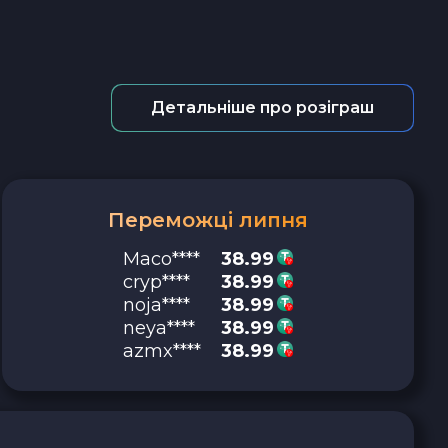
Детальніше про розіграш
Переможці липня
Maco****
38.99
cryp****
38.99
noja****
38.99
neya****
38.99
azmx****
38.99