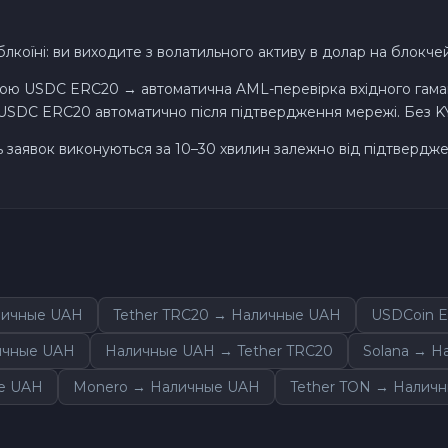
0
Solana SOL
їні: ви виходите з волатильного активу в долар на блокчейні
ою USDC ERC20 → автоматична AML-перевірка вхідного гаман
Bitcoin Cash BCH
DC ERC20 автоматично після підтвердження мережі. Без KYC
Gram (Toncoin) GRAM
ть заявок виконуються за 10–30 хвилин залежно від підтвердж
Official Trump TRUMP
Arbitrum ARB
Dogecoin DOGE
личные UAH
Tether TRC20 → Наличные UAH
USDCoin 
личные UAH
Наличные UAH → Tether TRC20
Solana → Н
Zcash ZEC
ые UAH
Monero → Наличные UAH
Tether TON → Налич
Sky SKY