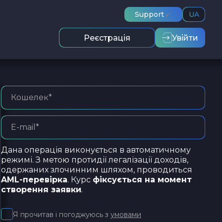
Support
UA
Реєстрація
Увійти
Дана операція виконується в автоматичному
режимі. З метою протидії легалізації доходів,
одержаних злочинним шляхом, проводиться
AML-перевірка
. Курс
фіксується на момент
створення заявки
.
Я прочитав і погоджуюсь з
умовами