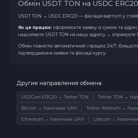
Обмін USDT TON на USDC ERC2
TRON TRX
USDT TON → USDC ERC20 — фіксація вартості у стейблко
Як це працює:
оформлюєте заявку із сумою та адрес
Solana SOL
надсилаєте USDT TON на нашу адресу → отримуєте US
Bitcoin Cash BCH
Обмін повністю автоматичний і працює 24/7; більшіс
підтвердження заявки та фіксації курсу.
Gram (Toncoin) GRAM
Official Trump TRUMP
Другие направления обмена
Arbitrum ARB
USDCoin ERC20 → Tether TON
Tether TON → На
Bitcoin → Наличные UAH
Tether Arbitrum → На
Dogecoin DOGE
Ethereum → Наличные UAH
Litecoin → Наличн
Zcash ZEC