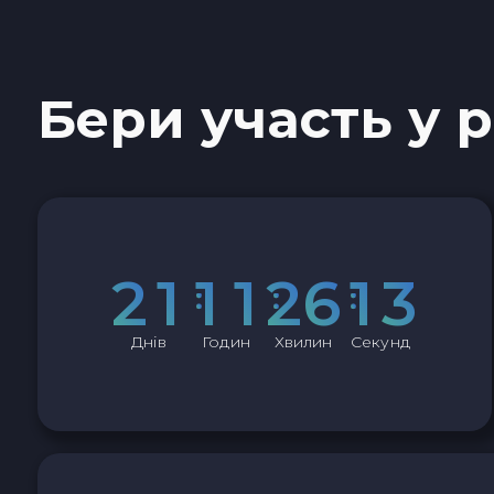
Sky SKY
Cardano ADA
Бери участь у 
Ether Classic ETC
Optimism OP
Ripple XRP
2
1
1
1
2
6
1
2
Dash DASH
Днів
Годин
Хвилин
Секунд
Aptos APT
Sui SUI