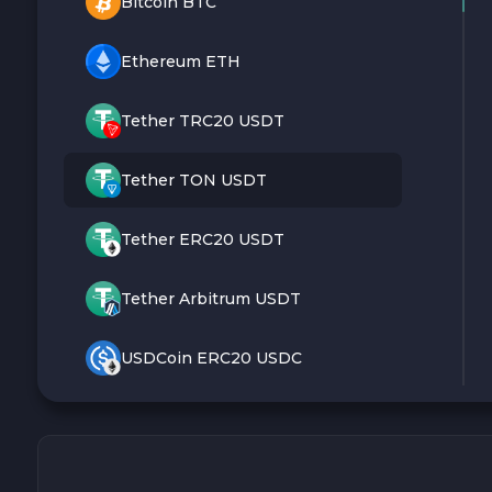
Bitcoin BTC
Ethereum ETH
Tether TRC20 USDT
Tether TON USDT
Tether ERC20 USDT
Tether Arbitrum USDT
USDCoin ERC20 USDC
Monero XMR
Litecoin LTC