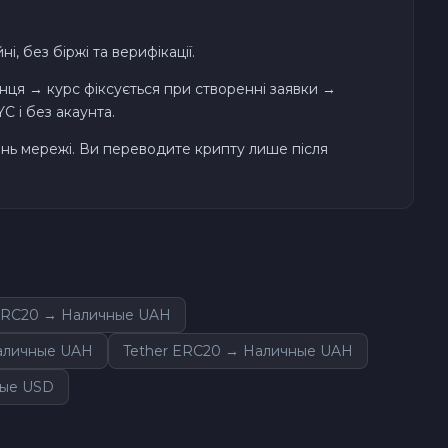
, без біржі та верифікації.
ця → курс фіксується при створенні заявки →
 і без акаунта.
ень мережі. Ви переводите крипту лише після
ERC20 → Наличные UAH
аличные UAH
Tether ERC20 → Наличные UAH
ные USD