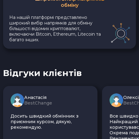
обміну
На нашій платформі представлено
широкий вибір напрямків для обміну
більшості відомих криптовалют,
включаючи Bitcoin, Ethereum, Litecoin та
багато інших.
Відгуки клієнтів
Анастасія
Олекс
BestChange
BestC
Досить швидкий обмінник з
Все швидко і
приємним курсом, дякую,
Найкращий з
рекомендую.
користувавс
Окрема подя
Рекомендую