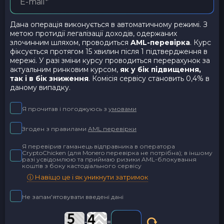
Дана операція виконується в автоматичному режимі. З
метою протидії легалізації доходів, одержаних
злочинним шляхом, проводиться
AML-перевірка
. Курс
фіксується протягом 15 хвилин після 1 підтвердження в
мережі. У разі зміни курсу проводиться перерахунок за
актуальним ринковим курсом,
як у бік підвищення,
так і в бік зниження
. Комісія сервісу становить 0,4% в
даному випадку.
Я прочитав і погоджуюсь з
умовами
Згоден з правилами
AML перевірки
Я перевірив гаманець відправника в оператора
CryptoChicken (для Monero перевірка не потрібна); в іншому
разі усвідомлюю та приймаю ризики AML-блокування
коштів з боку кастодіального сервісу
ⓘ Навіщо це і як уникнути затримок
Не запам'ятовувати введені дані
-
=