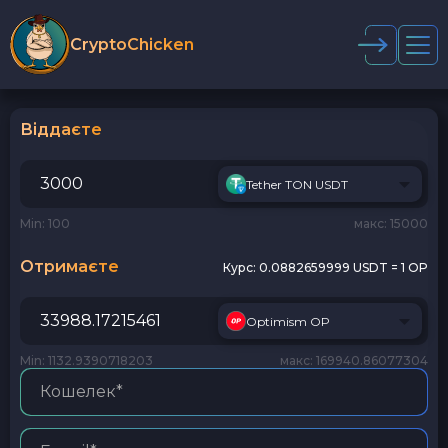
CryptoChicken
Віддаєте
Tether TON USDT
Min: 100
макс: 15000
Отримаєте
Курс:
0.0882659999 USDT = 1 OP
Optimism OP
Min: 1132.9390718203
макс: 169940.86077304