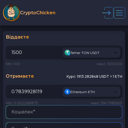
CryptoChicken
Віддаєте
Tether TON USDT
Min: 100
макс: 300000
Отримаєте
Курс:
1913.282848 USDT = 1 ETH
Ethereum ETH
Min: 0.0522661875
макс: 156.7985625