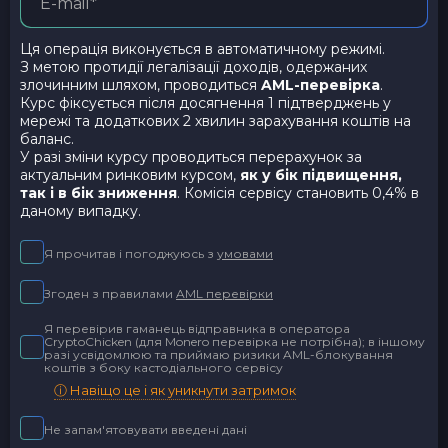
Ця операція виконується в автоматичному режимі.
З метою протидії легалізації доходів, одержаних
злочинним шляхом, проводиться
AML-перевірка
.
Курс фіксується після досягнення 1 підтверджень у
мережі та додаткових 2 хвилин зарахування коштів на
баланс.
У разі зміни курсу проводиться перерахунок за
актуальним ринковим курсом,
як у бік підвищення,
так і в бік зниження
. Комісія сервісу становить 0,4% в
даному випадку.
Я прочитав і погоджуюсь з
умовами
Згоден з правилами
AML перевірки
Я перевірив гаманець відправника в оператора
CryptoChicken (для Monero перевірка не потрібна); в іншому
разі усвідомлюю та приймаю ризики AML-блокування
коштів з боку кастодіального сервісу
ⓘ Навіщо це і як уникнути затримок
Не запам'ятовувати введені дані