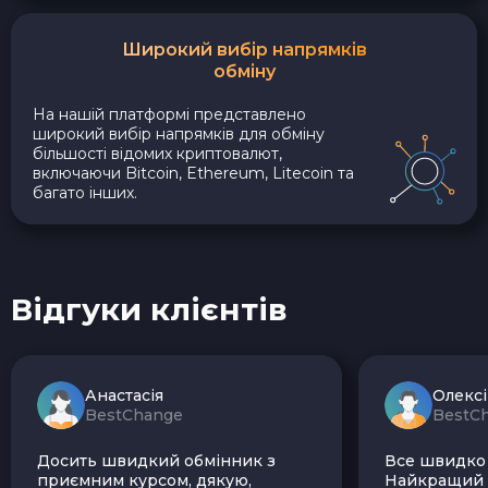
Широкий вибір напрямків
обміну
На нашій платформі представлено
широкий вибір напрямків для обміну
більшості відомих криптовалют,
включаючи Bitcoin, Ethereum, Litecoin та
багато інших.
Відгуки клієнтів
Анастасія
Олекс
BestChange
BestC
Досить швидкий обмінник з
Все швидко і
приємним курсом, дякую,
Найкращий з