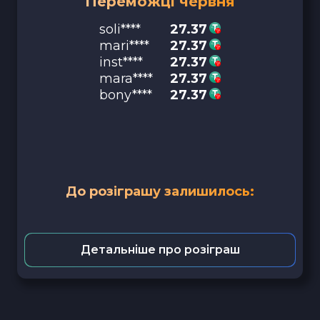
Переможці червня
soli****
27.37
mari****
27.37
inst****
27.37
mara****
27.37
bony****
27.37
До розіграшу залишилось:
Детальніше про розіграш