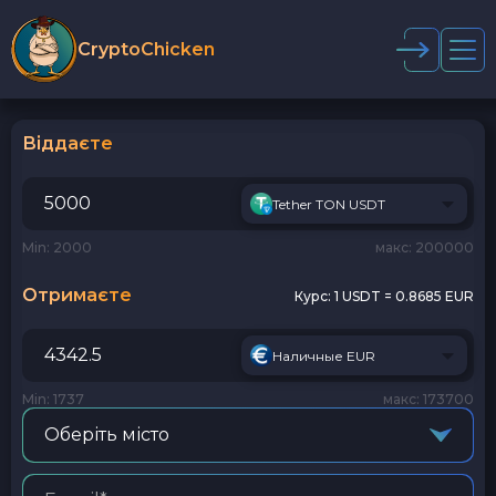
CryptoChicken
Віддаєте
Tether TON USDT
Min: 2000
макс: 200000
Отримаєте
Курс:
1 USDT = 0.8685 EUR
Наличные EUR
Min: 1737
макс: 173700
Оберіть місто