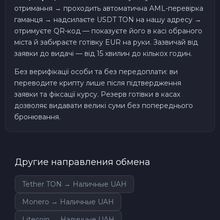
отримання → проходить автоматична AML-перевірка
гаманця → надсилаєте USDT TON на нашу адресу →
отримуєте QR-код — показуєте його в касі обраного
міста й забираєте готівку EUR на руки. Зазвичай від
заявки до видачі — від 15 хвилин до кількох годин.
Без верифікації особи та без передоплати: ви
переводите крипту лише після підтвердження
заявки та фіксації курсу. Резерв готівки в касах
дозволяє видавати великі суми без попереднього
бронювання.
Другие направления обмена
Tether TON → Наличные UAH
Monero → Наличные UAH
Litecoin → Наличные UAH