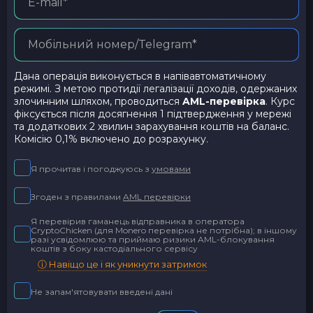
Дана операція виконується в напівавтоматичному
режимі. З метою протидії легалізації доходів, одержаних
злочинним шляхом, проводиться
AML-перевірка
. Курс
фіксується після досягнення 1 підтвердження у мережі
та додаткових 2 хвилин зарахування коштів на баланс.
Комісію 0,1% включено до розрахунку.
Я прочитав і погоджуюсь з
умовами
Згоден з правилами
AML перевірки
Я перевірив гаманець відправника в оператора
CryptoChicken (для Monero перевірка не потрібна); в іншому
разі усвідомлюю та приймаю ризики AML-блокування
коштів з боку кастодіального сервісу
ⓘ Навіщо це і як уникнути затримок
Не запам'ятовувати введені дані