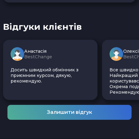
Відгуки клієнтів
Анастасія
Олекс
BestChange
BestC
Досить швидкий обмінник з
Все швидко і
приємним курсом, дякую,
Найкращий з
рекомендую.
користувавс
Окрема подя
Рекомендую
Залишити відгук