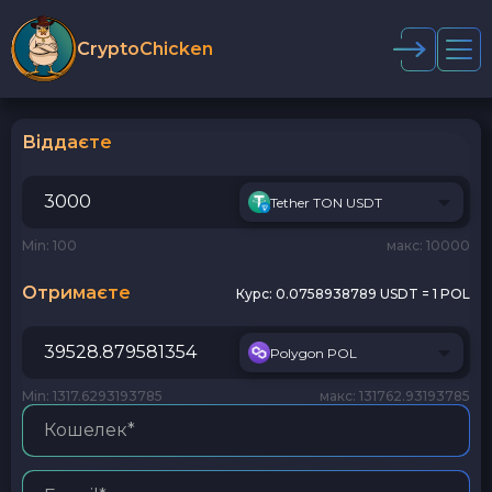
CryptoChicken
Віддаєте
Tether TON USDT
Min: 100
макс: 10000
Отримаєте
Курс:
0.0758938789 USDT = 1 POL
Polygon POL
Min: 1317.6293193785
макс: 131762.93193785