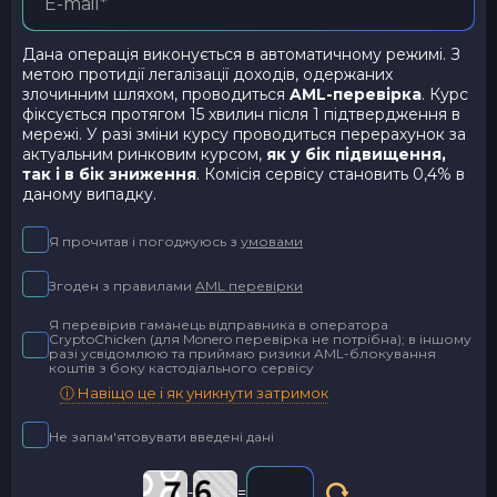
Дана операція виконується в автоматичному режимі. З
метою протидії легалізації доходів, одержаних
злочинним шляхом, проводиться
AML-перевірка
. Курс
фіксується протягом 15 хвилин після 1 підтвердження в
мережі. У разі зміни курсу проводиться перерахунок за
актуальним ринковим курсом,
як у бік підвищення,
так і в бік зниження
. Комісія сервісу становить 0,4% в
даному випадку.
Я прочитав і погоджуюсь з
умовами
Згоден з правилами
AML перевірки
Я перевірив гаманець відправника в оператора
CryptoChicken (для Monero перевірка не потрібна); в іншому
разі усвідомлюю та приймаю ризики AML-блокування
коштів з боку кастодіального сервісу
ⓘ Навіщо це і як уникнути затримок
Не запам'ятовувати введені дані
-
=