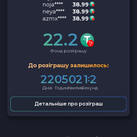
noja****
38.99
neya****
38.99
azmx****
38.99
22.2
Фонд розіграшу
До розіграшу залишилось:
2
2
0
5
0
2
1
1
Днів
Годин
Хвилин
Секунд
Детальніше про розіграш