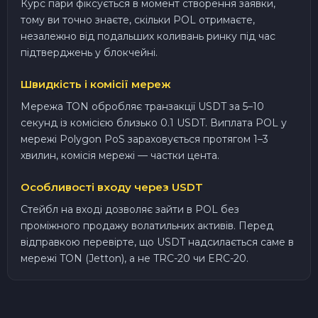
Курс пари фіксується в момент створення заявки,
тому ви точно знаєте, скільки POL отримаєте,
незалежно від подальших коливань ринку під час
підтверджень у блокчейні.
Швидкість і комісії мереж
Мережа TON обробляє транзакції USDT за 5–10
секунд із комісією близько 0.1 USDT. Виплата POL у
мережі Polygon PoS зараховується протягом 1–3
хвилин, комісія мережі — частки цента.
Особливості входу через USDT
Стейбл на вході дозволяє зайти в POL без
проміжного продажу волатильних активів. Перед
відправкою перевірте, що USDT надсилається саме в
мережі TON (Jetton), а не TRC-20 чи ERC-20.