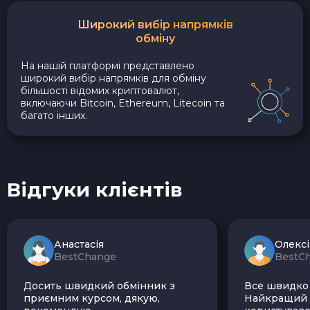
Широкий вибір напрямків
обміну
На нашій платформі представлено
широкий вибір напрямків для обміну
більшості відомих криптовалют,
включаючи Bitcoin, Ethereum, Litecoin та
багато інших.
Відгуки клієнтів
Анастасія
Олекс
BestChange
BestC
Досить швидкий обмінник з
Все швидко і
приємним курсом, дякую,
Найкращий з