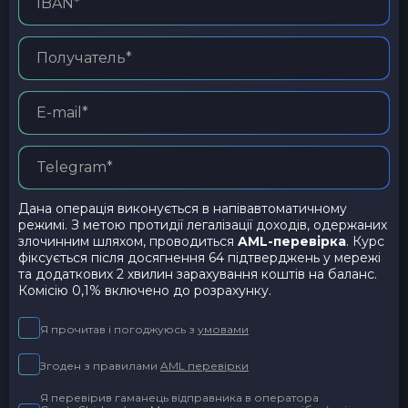
Дана операція виконується в напівавтоматичному
режимі. З метою протидії легалізації доходів, одержаних
злочинним шляхом, проводиться
AML-перевірка
. Курс
фіксується після досягнення 64 підтверджень у мережі
та додаткових 2 хвилин зарахування коштів на баланс.
Комісію 0,1% включено до розрахунку.
Я прочитав і погоджуюсь з
умовами
Згоден з правилами
AML перевірки
Я перевірив гаманець відправника в оператора