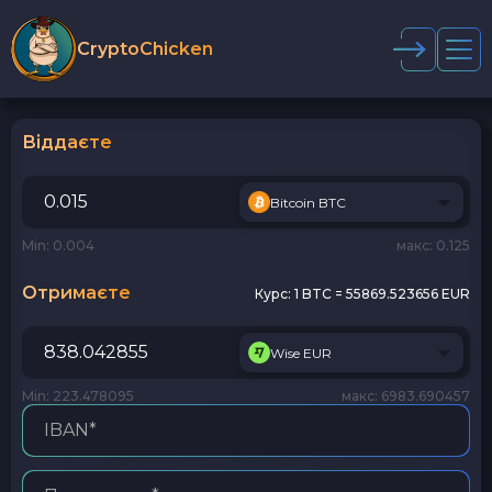
CryptoChicken
Віддаєте
Bitcoin BTC
Min: 0.004
макс: 0.125
Отримаєте
Курс:
1 BTC = 55869.523656 EUR
Wise EUR
Min: 223.478095
макс: 6983.690457