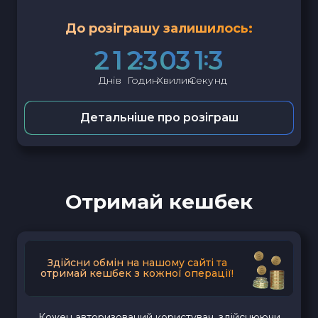
До розіграшу залишилось:
2
1
2
3
0
3
1
2
Днів
Годин
Хвилин
Секунд
Детальніше про розіграш
Отримай кешбек
Здійсни обмін на нашому сайті та
отримай кешбек з кожної операції!
Кожен авторизований користувач, здійснюючи