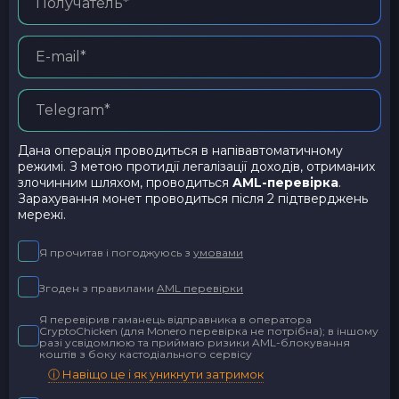
Дана операція проводиться в напівавтоматичному
режимі. З метою протидії легалізації доходів, отриманих
злочинним шляхом, проводиться
AML-перевірка
.
Зарахування монет проводиться після 2 підтверджень
мережі.
Я прочитав і погоджуюсь з
умовами
Згоден з правилами
AML перевірки
Я перевірив гаманець відправника в оператора
CryptoChicken (для Monero перевірка не потрібна); в іншому
разі усвідомлюю та приймаю ризики AML-блокування
коштів з боку кастодіального сервісу
ⓘ Навіщо це і як уникнути затримок