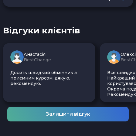
Відгуки клієнтів
Анастасія
Олекс
BestChange
BestC
Досить швидкий обмінник з
Все швидко і
приємним курсом, дякую,
Найкращий з
рекомендую.
користувавс
Окрема подя
Рекомендую
Залишити відгук