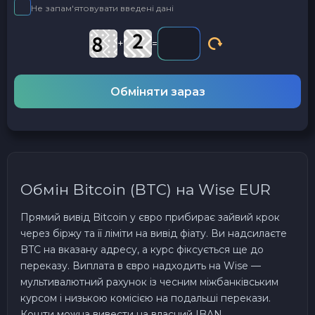
Не запам'ятовувати введені дані
+
=
Обміняти зараз
Обмін Bitcoin (BTC) на Wise EUR
Прямий вивід Bitcoin у євро прибирає зайвий крок
через біржу та її ліміти на вивід фіату. Ви надсилаєте
BTC на вказану адресу, а курс фіксується ще до
переказу. Виплата в євро надходить на Wise —
мультивалютний рахунок із чесним міжбанківським
курсом і низькою комісією на подальші перекази.
Кошти можна вивести на власний IBAN.