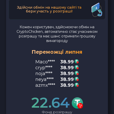
Здійсни обмін на нашому сайті та
бери участь у розіграші!
Кожен користувач, здійснюючи обмін на
CryptoChicken, автоматично стає учасником
розіграшу та має шанс отримати грошову
винагороду
Переможці липня
Maco****
38.99
cryp****
38.99
noja****
38.99
neya****
38.99
azmx****
38.99
22.64
Фонд розіграшу