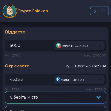
CryptoChicken
Віддаєте
Tether TRC20 USDT
Min: 2000
макс: 200000
Отримаєте
Курс:
1 USDT = 0.8667 EUR
Наличные EUR
Min: 1733.4
макс: 173340
Оберіть місто