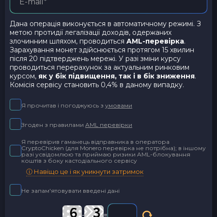
Дана операція виконується в автоматичному режимі. З
метою протидії легалізації доходів, одержаних
злочинним шляхом, проводиться
AML-перевірка
.
Зарахування монет здійснюється протягом 15 хвилин
після 20 підтверджень мережі. У разі зміни курсу
проводиться перерахунок за актуальним ринковим
курсом,
як у бік підвищення, так і в бік зниження
.
Комісія сервісу становить 0,4% в даному випадку.
Я прочитав і погоджуюсь з
умовами
Згоден з правилами
AML перевірки
Я перевірив гаманець відправника в оператора
CryptoChicken (для Monero перевірка не потрібна); в іншому
разі усвідомлюю та приймаю ризики AML-блокування
коштів з боку кастодіального сервісу
ⓘ Навіщо це і як уникнути затримок
Не запам'ятовувати введені дані
-
=