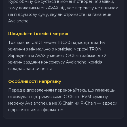
Курс обміну фіксується в момент створення заявки,
тому волатильність AVAX під час переказу не впливає
на підсумкову суму, яку ви отримаєте на гаманець
Avalanche.
Швидкість і комісії мереж
Транзакція USDT через TRC20 надходить за 1-3
хвилини з мінімальною комісією мережі TRON.
Зарахування AVAX у мережі C-Chain займає до 2
хвилин завдяки консенсусу Avalanche, комісія
складає частки цента.
Особливості напрямку
Перед відправленням переконайтесь, що гаманець-
отримувач підтримує саме C-Chain (EVM-сумісну
мережу Avalanche), а не X-Chain чи P-Chain — адреси
відрізняються за форматом.