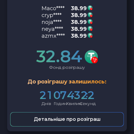
Maco****
38.99
cryp****
38.99
noja****
38.99
neya****
38.99
azmx****
38.99
32.84
Фонд розіграшу
До розіграшу залишилось:
2
1
0
7
4
3
2
1
Днів
Годин
Хвилин
Секунд
Детальніше про розіграш