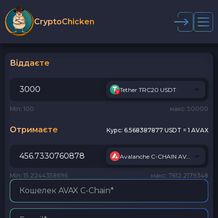
CryptoChicken
Віддаєте
Tether TRC20 USDT
Min: 100
макс: 50000
Отримаєте
Курс:
6.568387877 USDT = 1 AVAX
Avalanche C-CHAIN AVAX
Min: 15.2244358696
макс: 7612.2179348